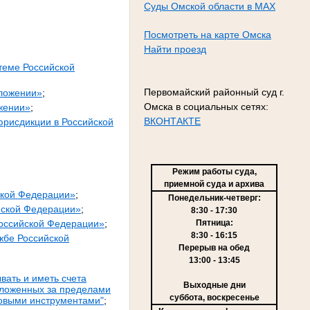
Суды Омской области в MAX
Посмотреть на карте Омска
Найти проезд
теме Российской
Первомайский районный суд г.
оложении»
;
Омска в социальных сетях:
жении»
;
ВКОНТАКТЕ
юрисдикции в Российской
Режим работы суда,
приемной суда и архива
ской Федерации»
;
Понедельник-четверг:
йской Федерации»
;
8:30 - 17:30
Пятница:
Российской Федерации»
;
8:30 - 16:15
жбе Российской
Перерыв на обед
13:00 - 13:45
вать и иметь счета
Выходные дни
положенных за пределами
суббота, воскресенье
совыми инструментами"
;