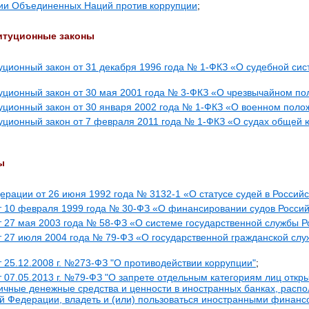
ии Объединенных Наций против коррупции
;
итуционные законы
ционный закон от 31 декабря 1996 года № 1-ФКЗ «О судебной сис
уционный закон от 30 мая 2001 года № 3-ФКЗ «О чрезвычайном п
уционный закон от 30 января 2002 года № 1-ФКЗ «О военном поло
ционный закон от 7 февраля 2011 года № 1-ФКЗ «О судах общей 
ы
ерации от 26 июня 1992 года № 3132-1 «О статусе судей в Россий
т 10 февраля 1999 года № 30-ФЗ «О финансировании судов Росси
 27 мая 2003 года № 58-ФЗ «О системе государственной службы 
 27 июля 2004 года № 79-ФЗ «О государственной гражданской слу
 25.12.2008 г. №273-ФЗ "О противодействии коррупции"
;
 07.05.2013 г. №79-ФЗ "О запрете отдельным категориям лиц откры
личные денежные средства и ценности в иностранных банках, рас
й Федерации, владеть и (или) пользоваться иностранными финан