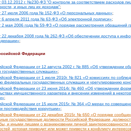
 03.12.2012 г. №230-ФЗ "О контроле за соответствием расходов л
ности, и иных лиц их доходам"
;
т 27 июля 2006 года № 152-ФЗ «О персональных данных»
;
 6 апреля 2011 года № 63-ФЗ «Об электронной подписи»
;
т 2 мая 2006 года № 59-ФЗ «О порядке рассмотрения обращений г
 22 декабря 2008 года № 262-ФЗ «Об обеспечении доступа к инф
едерации»
;
оссийской Федерации
ийской Федерации от 12 августа 2002 г. № 885 «Об утверждении о
я государственных служащих»
;
ийской Федерации от 1 июля 2010г. № 821 «О комиссиях по соблю
ю федеральных государственных служащих и урегулированию кон
ийской Федерации от 23 июня 2014г. № 460 «Об утверждении форм
ьствах имущественного характера и внесении изменений в некото
и»
;
ийской Федерации от 15 июля 2015г. № 364 «О мерах по совершен
ти противодействия коррупции»
;
ийской Федерации от 22 декабря 2015г. № 650 «О порядке сообще
ые государственные должности Российской Федерации, должнос
бы, и иными лицами о возникновении личной заинтересованности 
стей, которая приводит или может привести к конфликту интересо