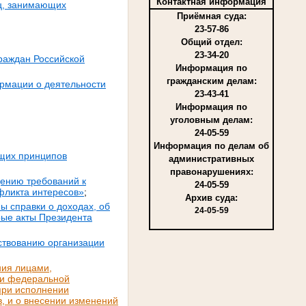
Контактная информация
иц, занимающих
Приёмная суда:
23-57-86
Общий отдел:
23-34-20
раждан Российской
Информация по
гражданским делам:
ормации о деятельности
23-43-41
Информация по
уголовным делам:
24-05-59
Информация по делам об
бщих принципов
административных
правонарушениях:
дению требований к
24-05-59
фликта интересов»
;
Архив суда:
ы справки о доходах, об
24-05-59
рые акты Президента
ствованию организации
ния лицами,
ти федеральной
при исполнении
в, и о внесении изменений