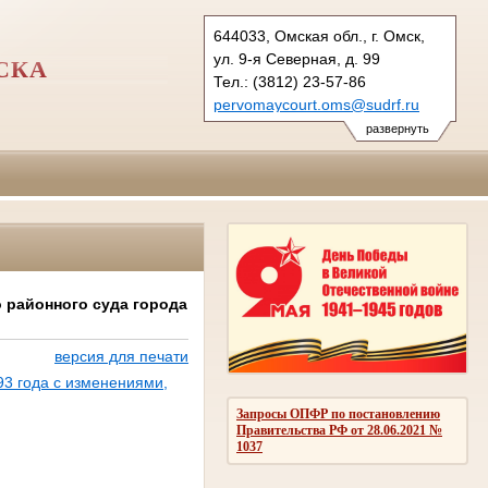
644033, Омская обл., г. Омск,
ул. 9-я Северная, д. 99
СКА
Тел.: (3812) 23-57-86
pervomaycourt.oms@sudrf.ru
развернуть
 районного суда города
версия для печати
3 года с изменениями,
Запросы ОПФР по постановлению
Правительства РФ от 28.06.2021 №
1037