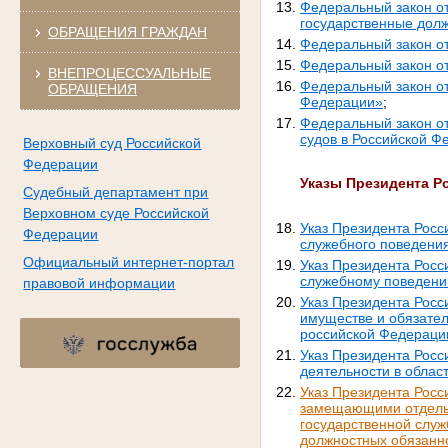
Федеральный закон от
государственные долж
ОБРАЩЕНИЯ ГРАЖДАН
Федеральный закон о
Федеральный закон от
ВНЕПРОЦЕССУАЛЬНЫЕ
Федеральный закон о
ОБРАЩЕНИЯ
Федерации»
;
Федеральный закон от
судов в Российской Ф
Верховный суд Российской
Федерации
Указы Президента Р
Судебный департамент при
Верховном суде Российской
Указ Президента Росс
Федерации
служебного поведени
Официальный интернет-портал
Указ Президента Росс
служебному поведени
правовой информации
Указ Президента Росс
имуществе и обязател
российской Федераци
Указ Президента Росс
деятельности в облас
Указ Президента Росс
замещающими отдельн
государственной служ
должностных обязанно