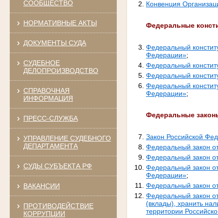
СООБЩЕСТВО
Конвенция Организац
НОРМАТИВНЫЕ АКТЫ
Федеральные конст
ДОКУМЕНТЫ СУДА
Федеральный конститу
Федерации»
;
СУДЕБНОЕ
Федеральный констит
ДЕЛОПРОИЗВОДСТВО
Федеральный констит
Федеральный конститу
СПРАВОЧНАЯ
Федерации»
;
ИНФОРМАЦИЯ
Федеральные закон
ПРЕСС-СЛУЖБА
Закон Российской Фед
УПРАВЛЕНИЕ СУДЕБНОГО
ДЕПАРТАМЕНТА
Федеральный закон о
Федеральный закон от
СУДЫ СУБЪЕКТА РФ
Федеральный закон от
Федерации»
;
Федеральный закон от
ВАКАНСИИ
Федеральный закон от
(вклады), хранить на
ПРОТИВОДЕЙСТВИЕ
территории Российско
КОРРУПЦИИ